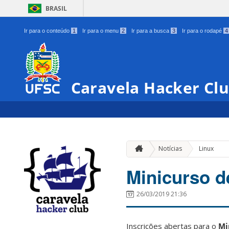
BRASIL
Ir para o conteúdo
1
Ir para o menu
2
Ir para a busca
3
Ir para o rodapé
4
Caravela Hacker Cl
Notícias
Linux
Minicurso d
26/03/2019 21:36
Inscrições abertas para o
Mi