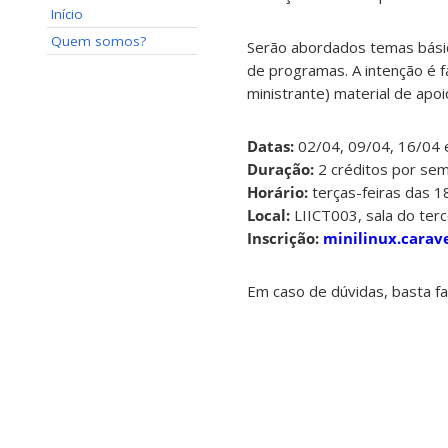
Início
Quem somos?
Serão abordados temas básico
de programas. A intenção é f
ministrante) material de apoi
Datas:
02/04, 09/04, 16/04 
Duração:
2 créditos por sema
Horário:
terças-feiras das 1
Local:
LIICT003, sala do terc
Inscrição:
minilinux.carav
Em caso de dúvidas, basta f