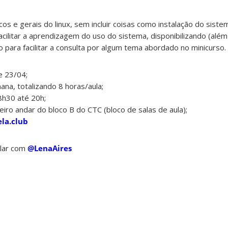
s e gerais do linux, sem incluir coisas como instalação do siste
acilitar a aprendizagem do uso do sistema, disponibilizando (além
o para facilitar a consulta por algum tema abordado no minicurso.
e 23/04;
na, totalizando 8 horas/aula;
8h30 até 20h;
eiro andar do bloco B do CTC (bloco de salas de aula);
ela.club
alar com
@LenaAires